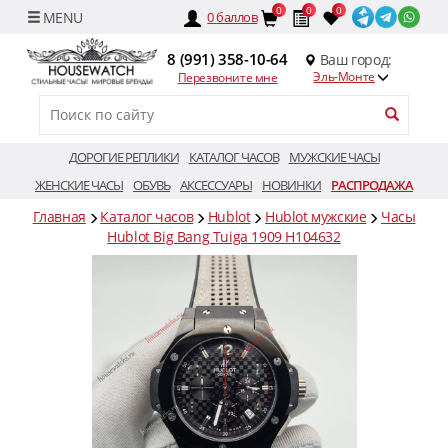
0
0
0
0
баллов
8 (991) 358-10-64
Ваш город:
Эль-Монте
Перезвоните мне
ДОРОГИЕ РЕПЛИКИ
КАТАЛОГ ЧАСОВ
МУЖСКИЕ ЧАСЫ
ЖЕНСКИЕ ЧАСЫ
ОБУВЬ
АКСЕССУАРЫ
НОВИНКИ
РАСПРОДАЖА
Главная
Каталог часов
Hublot
Hublot мужские
Часы
Hublot Big Bang Tuiga 1909 H104632