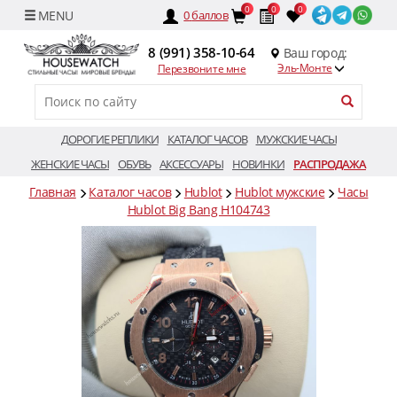
0
0
0
0
баллов
8 (991) 358-10-64
Ваш город:
Эль-Монте
Перезвоните мне
ДОРОГИЕ РЕПЛИКИ
КАТАЛОГ ЧАСОВ
МУЖСКИЕ ЧАСЫ
ЖЕНСКИЕ ЧАСЫ
ОБУВЬ
АКСЕССУАРЫ
НОВИНКИ
РАСПРОДАЖА
Главная
Каталог часов
Hublot
Hublot мужские
Часы
Hublot Big Bang H104743