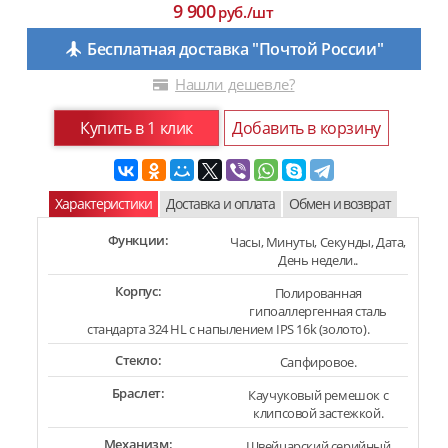
9 900
руб./шт
Бесплатная доставка "Почтой России"
Нашли дешевле?
Купить в 1 клик
Добавить в корзину
Характеристики
Доставка и оплата
Обмен и возврат
Функции:
Часы, Минуты, Cекунды, Дата,
День недели..
Корпус:
Полированная
гипоаллергенная сталь
стандарта 324 HL с напылением IPS 16k (золото).
Стекло:
Сапфировое.
Браслет:
Каучуковый ремешок с
клипсовой застежкой.
Механизм:
Швейцарский серийный