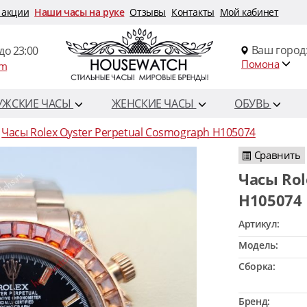
 акции
Наши часы на руке
Отзывы
Контакты
Мой кабинет
Ваш город
до 23:00
Помона
om
УЖСКИЕ ЧАСЫ
ЖЕНСКИЕ ЧАСЫ
ОБУВЬ
Часы Rolex Oyster Perpetual Cosmograph H105074
Сравнить
Часы Rolex Oyster Perpetual Cosmograph
H105074
Артикул:
Модель:
Сборка:
Бренд: