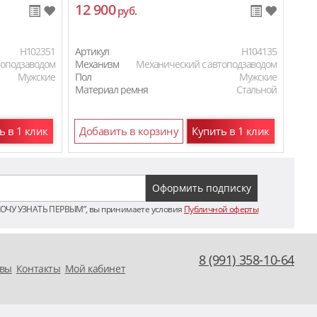
12 900
15
руб.
H102351
Артикул
H104135
Арти
топодзаводом
Механизм
Механический с автоподзаводом
Мех
Мужские
Пол
Мужские
Пол
Материал ремня
Стальной
Мат
ь в 1 клик
Добавить в корзину
Купить в 1 клик
До
ХОЧУ УЗНАТЬ ПЕРВЫМ”, вы принимаете условия
Публичной оферты
8 (991) 358-10-64
вы
Контакты
Мой кабинет