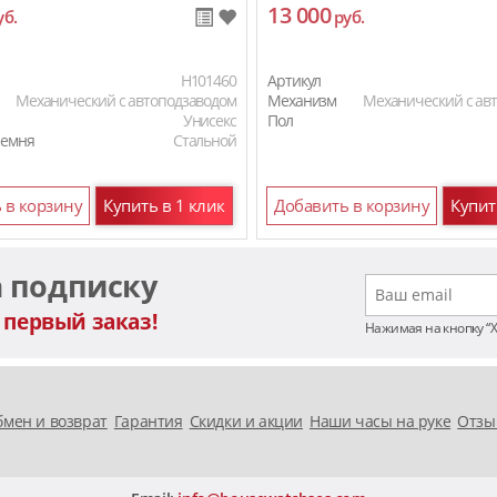
13 000
уб.
руб.
H101460
Артикул
Механический с автоподзаводом
Механизм
Механический с ав
Унисекс
Пол
ремня
Стальной
 в корзину
Купить в 1 клик
Добавить в корзину
Купит
а подписку
 первый заказ!
Нажимая на кнопку “
мен и возврат
Гарантия
Скидки и акции
Наши часы на руке
Отзы