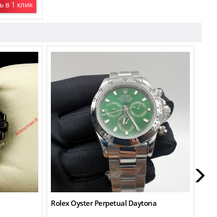
ь в 1 клик
Rolex Oyster Perpetual Daytona
Role