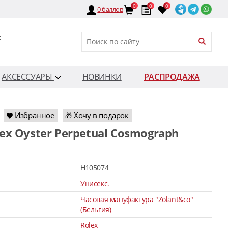
0
0
0
0
баллов
:
АКСЕССУАРЫ
НОВИНКИ
РАСПРОДАЖА
Избранное
Хочу в подарок
🎁
H105074
Унисекс.
Часовая мануфактура "Zolant&co"
(Бельгия)
Rolex