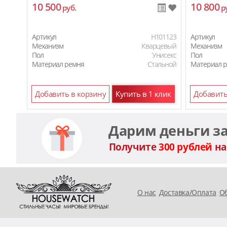
10 500
10 800
руб.
р
Артикул
H101123
Артикул
Механизм
Кварцевый
Механизм
Пол
Унисекс
Пол
Материал ремня
Стальной
Материал 
Добавить в корзину
Купить в 1 клик
Добавить
Дарим деньги з
Получите
300 рублей
на
O нас
Доставка/Оплата
Об