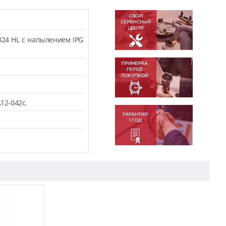
324 HL с напылением IPG
12-042c.