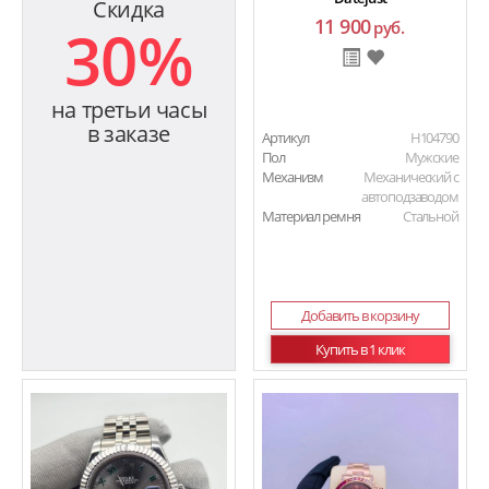
Скидка
11 900
30%
руб.
на третьи часы
в заказе
Артикул
H104790
Пол
Мужские
Механизм
Механический с
автоподзаводом
Материал ремня
Стальной
Добавить в корзину
Купить в 1 клик