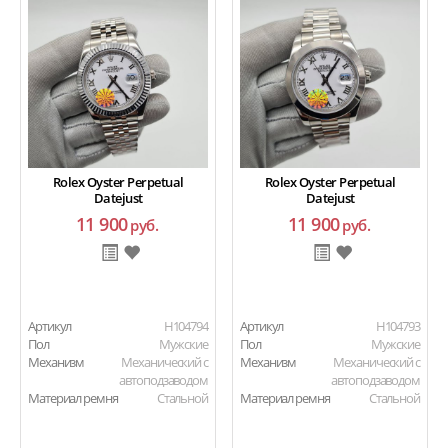
Rolex Oyster Perpetual
Rolex Oyster Perpetual
Datejust
Datejust
11 900
11 900
руб.
руб.
Артикул
H104794
Артикул
H104793
Пол
Мужские
Пол
Мужские
Механизм
Механический с
Механизм
Механический с
автоподзаводом
автоподзаводом
Материал ремня
Стальной
Материал ремня
Стальной