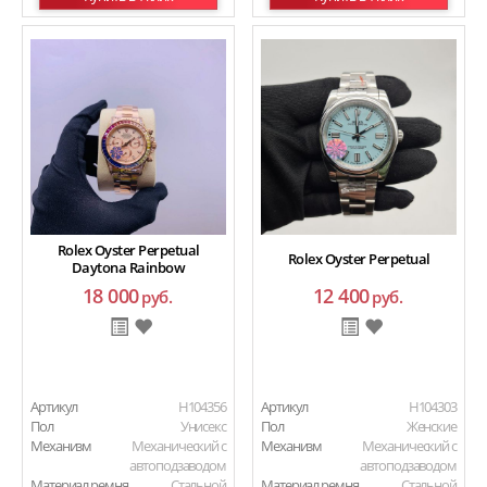
Rolex Oyster Perpetual
Rolex Oyster Perpetual
Daytona Rainbow
18 000
12 400
руб.
руб.
Артикул
H104356
Артикул
H104303
Пол
Унисекс
Пол
Женские
Механизм
Механический с
Механизм
Механический с
автоподзаводом
автоподзаводом
Материал ремня
Стальной
Материал ремня
Стальной