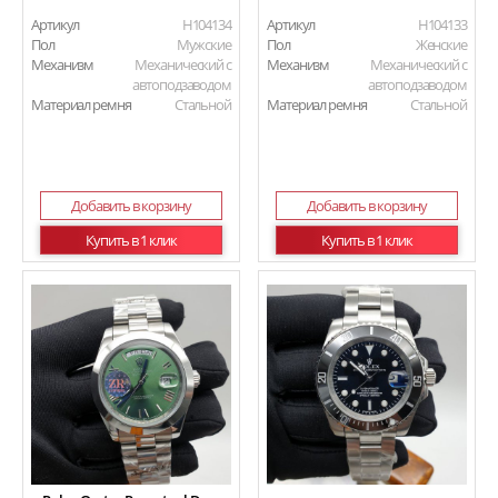
Артикул
H104134
Артикул
H104133
Пол
Мужские
Пол
Женские
Механизм
Механический с
Механизм
Механический с
автоподзаводом
автоподзаводом
Материал ремня
Стальной
Материал ремня
Стальной
Добавить в корзину
Добавить в корзину
Купить в 1 клик
Купить в 1 клик