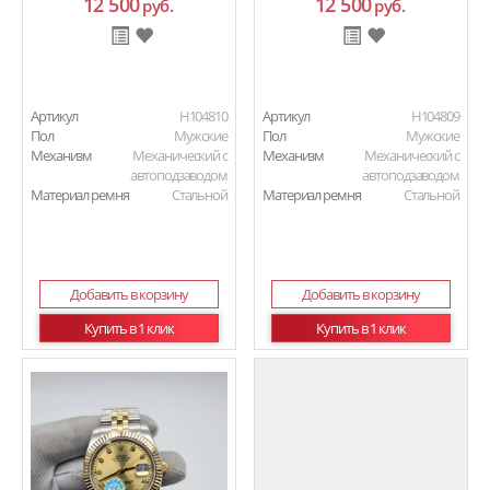
12 500
12 500
руб.
руб.
Артикул
H104810
Артикул
H104809
Пол
Мужские
Пол
Мужские
Механизм
Механический с
Механизм
Механический с
автоподзаводом
автоподзаводом
Материал ремня
Стальной
Материал ремня
Стальной
Добавить в корзину
Добавить в корзину
Купить в 1 клик
Купить в 1 клик