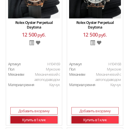
Rolex Oyster Perpetual
Rolex Oyster Perpetual
Daytona
Daytona
12 500
12 500
руб.
руб.
Артикул
H104169
Артикул
H104168
Пол
Мужские
Пол
Мужские
Механизм
Механический с
Механизм
Механический с
автоподзаводом
автоподзаводом
Материал ремня
Каучук
Материал ремня
Каучук
Добавить в корзину
Добавить в корзину
Купить в 1 клик
Купить в 1 клик