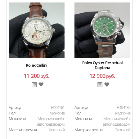
Rolex Oyster Perpetual
Rolex Cellini
Daytona
11 200
12 900
руб.
руб.
Артикул
H104161
Артикул
H104135
Пол
Мужские
Пол
Мужские
Механизм
Механический с
Механизм
Механический с
автоподзаводом
автоподзаводом
Материал ремня
Кожаный
Материал ремня
Стальной