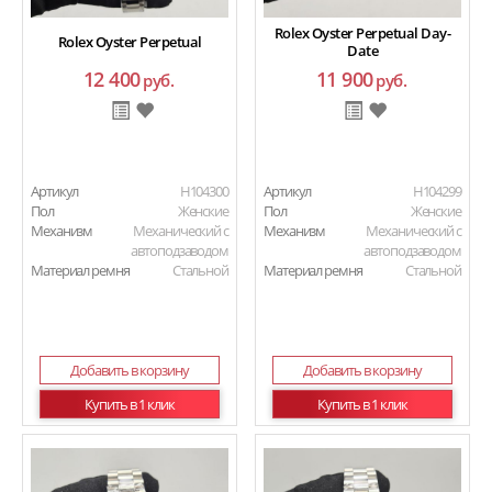
Rolex Oyster Perpetual Day-
Rolex Oyster Perpetual
Date
12 400
11 900
руб.
руб.
Артикул
H104300
Артикул
H104299
Пол
Женские
Пол
Женские
Механизм
Механический с
Механизм
Механический с
автоподзаводом
автоподзаводом
Материал ремня
Стальной
Материал ремня
Стальной
Добавить в корзину
Добавить в корзину
Купить в 1 клик
Купить в 1 клик