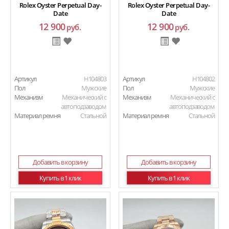
Rolex Oyster Perpetual Day-
Rolex Oyster Perpetual Day-
Date
Date
12 900
12 900
руб.
руб.
Артикул
H104803
Артикул
H104802
Пол
Мужские
Пол
Мужские
Механизм
Механический с
Механизм
Механический с
автоподзаводом
автоподзаводом
Материал ремня
Стальной
Материал ремня
Стальной
Добавить в корзину
Добавить в корзину
Купить в 1 клик
Купить в 1 клик