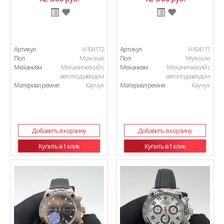
Артикул
H104172
Артикул
H104171
Пол
Мужские
Пол
Мужские
Механизм
Механический с
Механизм
Механический с
автоподзаводом
автоподзаводом
Материал ремня
Каучук
Материал ремня
Каучук
Добавить в корзину
Добавить в корзину
Купить в 1 клик
Купить в 1 клик