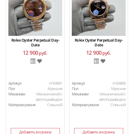
Rolex Oyster Perpetual Day-
Rolex Oyster Perpetual Day-
Date
Date
12 900
12 900
руб.
руб.
Артикул
H104801
Артикул
H104800
Пол
Мужские
Пол
Мужские
Механизм
Механический с
Механизм
Механический с
автоподзаводом
автоподзаводом
Материал ремня
Стальной
Материал ремня
Стальной
Добавить в корзину
Добавить в корзину