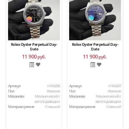
Rolex Oyster Perpetual Day-
Rolex Oyster Perpetual Day-
Date
Date
11 900
11 900
руб.
руб.
Артикул
H104298
Артикул
H104297
Пол
Женские
Пол
Женские
Механизм
Механический с
Механизм
Механический с
автоподзаводом
автоподзаводом
Материал ремня
Стальной
Материал ремня
Стальной