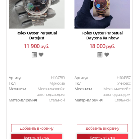
Rolex Oyster Perpetual
Rolex Oyster Perpetual
Datejust
Daytona Rainbow
11 900
18 000
руб.
руб.
Артикул
H104789
Артикул
H104357
Пол
Мужские
Пол
Унисекс
Механизм
Механический с
Механизм
Механический с
автоподзаводом
автоподзаводом
Материал ремня
Стальной
Материал ремня
Стальной
Добавить в корзину
Добавить в корзину
Купить в 1 клик
Купить в 1 клик