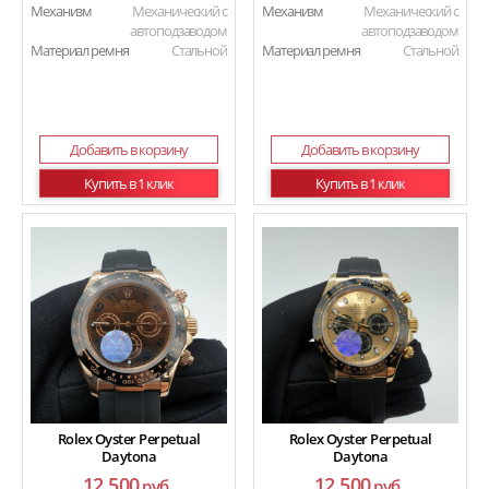
Механизм
Механический с
Механизм
Механический с
автоподзаводом
автоподзаводом
Материал ремня
Стальной
Материал ремня
Стальной
Добавить в корзину
Добавить в корзину
Купить в 1 клик
Купить в 1 клик
Rolex Oyster Perpetual
Rolex Oyster Perpetual
Daytona
Daytona
12 500
12 500
руб.
руб.