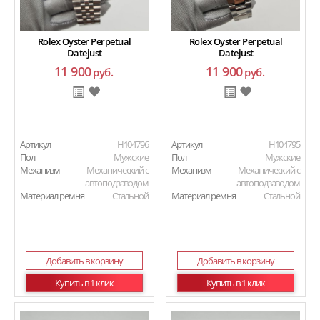
Rolex Oyster Perpetual
Rolex Oyster Perpetual
Datejust
Datejust
11 900
11 900
руб.
руб.
Артикул
H104796
Артикул
H104795
Пол
Мужские
Пол
Мужские
Механизм
Механический с
Механизм
Механический с
автоподзаводом
автоподзаводом
Материал ремня
Стальной
Материал ремня
Стальной
Добавить в корзину
Добавить в корзину
Купить в 1 клик
Купить в 1 клик