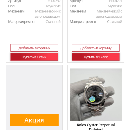
Артикул
H104792
Артикул
H104791
Пол
Мужские
Пол
Мужские
Механизм
Механический с
Механизм
Механический с
автоподзаводом
автоподзаводом
Материал ремня
Стальной
Материал ремня
Стальной
Добавить в корзину
Добавить в корзину
Купить в 1 клик
Купить в 1 клик
Акция
Rolex Oyster Perpetual
Datejust