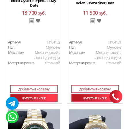
Rolex Oyster Perpetual Day-
Rolex Submariner Date
Date
13 700
11 500
руб.
руб.
Артикул
H104132
Артикул
H104131
Пол
Мужские
Пол
Мужские
Механизм
Механический с
Механизм
Механический с
автоподзаводом
автоподзаводом
Материал ремня
Стальной
Материал ремня
Стальной
Добавить в корзину
Добавить в корзину
Купить в 1 клик
Купить в 1 клик