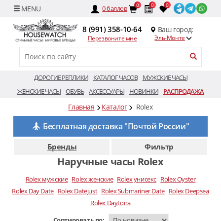
0
0
0
0
баллов
8 (991) 358-10-64
Ваш город:
Эль-Монте
Перезвоните мне
ДОРОГИЕ РЕПЛИКИ
КАТАЛОГ ЧАСОВ
МУЖСКИЕ ЧАСЫ
ЖЕНСКИЕ ЧАСЫ
ОБУВЬ
АКСЕССУАРЫ
НОВИНКИ
РАСПРОДАЖА
Главная
Каталог
Rolex
Бесплатная доставка "Почтой России"
Бренды
Фильтр
Наручные часы Rolex
Rolex мужские
Rolex женские
Rolex унисекс
Rolex Oyster
Rolex Day Date
Rolex Datejust
Rolex Submariner Date
Rolex Deepsea
Rolex Daytona
Сортировать по: