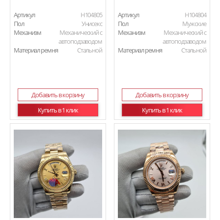
Артикул
H104805
Артикул
H104804
Пол
Унисекс
Пол
Мужские
Механизм
Механический с
Механизм
Механический с
автоподзаводом
автоподзаводом
Материал ремня
Стальной
Материал ремня
Стальной
Добавить в корзину
Добавить в корзину
Купить в 1 клик
Купить в 1 клик