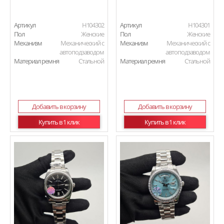
Артикул
H104302
Артикул
H104301
Пол
Женские
Пол
Женские
Механизм
Механический с
Механизм
Механический с
автоподзаводом
автоподзаводом
Материал ремня
Стальной
Материал ремня
Стальной
Добавить в корзину
Добавить в корзину
Купить в 1 клик
Купить в 1 клик