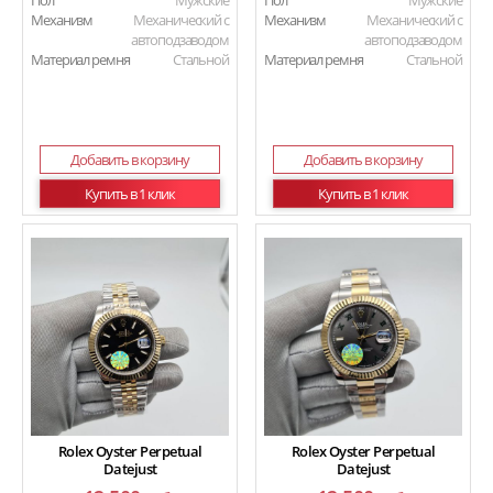
Пол
Мужские
Пол
Мужские
Механизм
Механический с
Механизм
Механический с
автоподзаводом
автоподзаводом
Материал ремня
Стальной
Материал ремня
Стальной
Добавить в корзину
Добавить в корзину
Купить в 1 клик
Купить в 1 клик
Rolex Oyster Perpetual
Rolex Oyster Perpetual
Datejust
Datejust