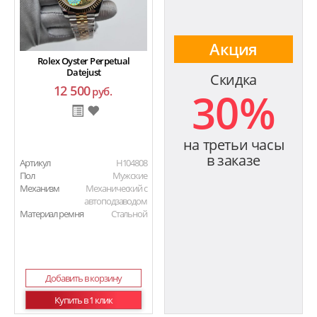
Акция
Rolex Oyster Perpetual
Datejust
Скидка
12 500
30%
руб.
на третьи часы
в заказе
Артикул
H104808
Пол
Мужские
Механизм
Механический с
автоподзаводом
Материал ремня
Стальной
Добавить в корзину
Купить в 1 клик