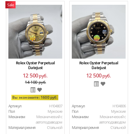
Sale
Rolex Oyster Perpetual
Rolex Oyster Perpetual
Datejust
Datejust
12 500
12 500
руб.
руб.
14 100
руб.
Вы экономите: 1600 руб.
Артикул
H104807
Артикул
H104806
Пол
Мужские
Пол
Мужские
Механизм
Механический с
Механизм
Механический с
автоподзаводом
автоподзаводом
Материал ремня
Стальной
Материал ремня
Стальной