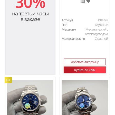
30%
на третьи часы
в заказе
Артикул
H104797
Пол
Мужские
Механизм
Механический с
автоподзаводом
Материал ремня
Стальной
Добавить в корзину
Купить в 1 клик
Hit