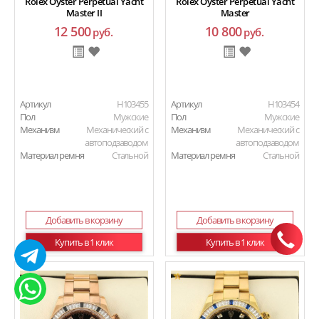
Rolex Oyster Perpetual Yacht
Rolex Oyster Perpetual Yacht
Master II
Master
12 500
10 800
руб.
руб.
Артикул
H103455
Артикул
H103454
Пол
Мужские
Пол
Мужские
Механизм
Механический с
Механизм
Механический с
автоподзаводом
автоподзаводом
Материал ремня
Стальной
Материал ремня
Стальной
Добавить в корзину
Добавить в корзину
Купить в 1 клик
Купить в 1 клик