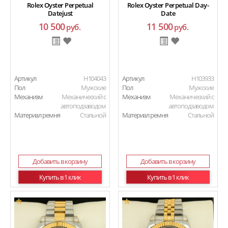
Rolex Oyster Perpetual
Rolex Oyster Perpetual Day-
Datejust
Date
10 500
11 500
руб.
руб.
Артикул
H104043
Артикул
H103933
Пол
Мужские
Пол
Мужские
Механизм
Механический с
Механизм
Механический с
автоподзаводом
автоподзаводом
Материал ремня
Стальной
Материал ремня
Стальной
Добавить в корзину
Добавить в корзину
Купить в 1 клик
Купить в 1 клик