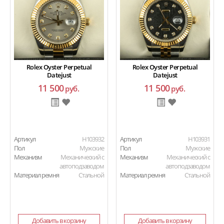
Rolex Oyster Perpetual
Rolex Oyster Perpetual
Datejust
Datejust
11 500
11 500
руб.
руб.
Артикул
H103932
Артикул
H103931
Пол
Мужские
Пол
Мужские
Механизм
Механический с
Механизм
Механический с
автоподзаводом
автоподзаводом
Материал ремня
Стальной
Материал ремня
Стальной
Добавить в корзину
Добавить в корзину