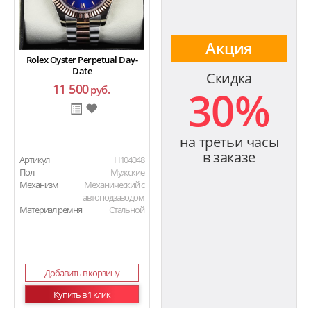
Акция
Rolex Oyster Perpetual Day-
Date
Скидка
11 500
30%
руб.
на третьи часы
в заказе
Артикул
H104048
Пол
Мужские
Механизм
Механический с
автоподзаводом
Материал ремня
Стальной
Добавить в корзину
Купить в 1 клик