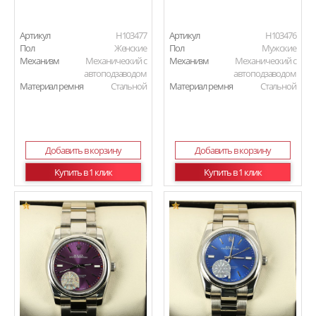
Артикул
H103477
Артикул
H103476
Пол
Женские
Пол
Мужские
Механизм
Механический с
Механизм
Механический с
автоподзаводом
автоподзаводом
Материал ремня
Стальной
Материал ремня
Стальной
Добавить в корзину
Добавить в корзину
Купить в 1 клик
Купить в 1 клик