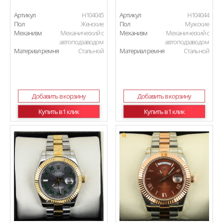
Артикул
H104045
Артикул
H104044
Пол
Женские
Пол
Мужские
Механизм
Механический с
Механизм
Механический с
автоподзаводом
автоподзаводом
Материал ремня
Стальной
Материал ремня
Стальной
Добавить в корзину
Добавить в корзину
Купить в 1 клик
Купить в 1 клик