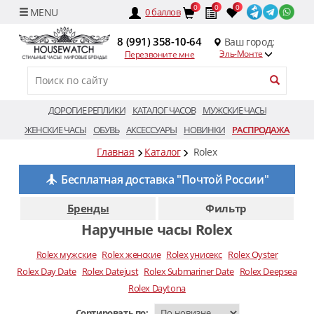
0
0
0
0
баллов
8 (991) 358-10-64
Ваш город:
Эль-Монте
Перезвоните мне
ДОРОГИЕ РЕПЛИКИ
КАТАЛОГ ЧАСОВ
МУЖСКИЕ ЧАСЫ
ЖЕНСКИЕ ЧАСЫ
ОБУВЬ
АКСЕССУАРЫ
НОВИНКИ
РАСПРОДАЖА
Главная
Каталог
Rolex
Бесплатная доставка "Почтой России"
Бренды
Фильтр
Наручные часы Rolex
Rolex мужские
Rolex женские
Rolex унисекс
Rolex Oyster
Rolex Day Date
Rolex Datejust
Rolex Submariner Date
Rolex Deepsea
Rolex Daytona
Сортировать по: