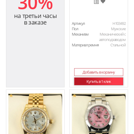
30%
на третьи часы
в заказе
Артикул
H103492
Пол
Мужские
Механизм
Механический с
автоподзаводом
Материал ремня
Стальной
Добавить в корзину
Купить в 1 клик