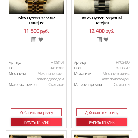
Rolex Oyster Perpetual
Rolex Oyster Perpetual
Datejust
Datejust
11 500
12 400
руб.
руб.
Артикул
H103491
Артикул
H103490
Пол
Женские
Пол
Женские
Механизм
Механический с
Механизм
Механический с
автоподзаводом
автоподзаводом
Материал ремня
Стальной
Материал ремня
Стальной
Добавить в корзину
Добавить в корзину
Купить в 1 клик
Купить в 1 клик