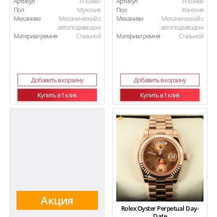
Артикул
H103487
Артикул
H103486
Пол
Мужские
Пол
Женские
Механизм
Механический с
Механизм
Механический с
автоподзаводом
автоподзаводом
Материал ремня
Стальной
Материал ремня
Стальной
Добавить в корзину
Добавить в корзину
Купить в 1 клик
Купить в 1 клик
Акция
Rolex Oyster Perpetual Day-
Date