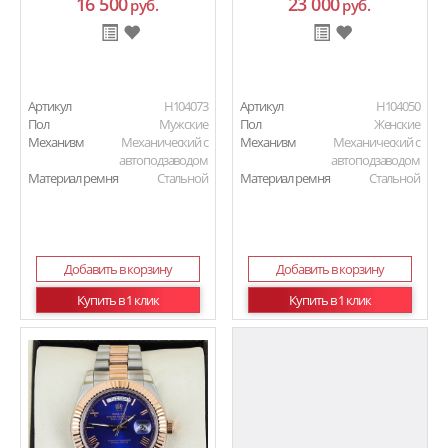
16 500
23 000
руб.
руб.
Артикул
H104073
Артикул
H104050
Пол
Мужские
Пол
Женские
Механизм
Механический с
Механизм
Механический с
автоподзаводом
автоподзаводом
Материал ремня
Стальной
Материал ремня
Стальной
Добавить в корзину
Добавить в корзину
Купить в 1 клик
Купить в 1 клик