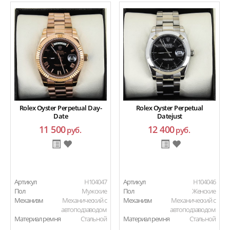
Rolex Oyster Perpetual Day-
Rolex Oyster Perpetual
Date
Datejust
11 500
12 400
руб.
руб.
Артикул
H104047
Артикул
H104046
Пол
Мужские
Пол
Женские
Механизм
Механический с
Механизм
Механический с
автоподзаводом
автоподзаводом
Материал ремня
Стальной
Материал ремня
Стальной