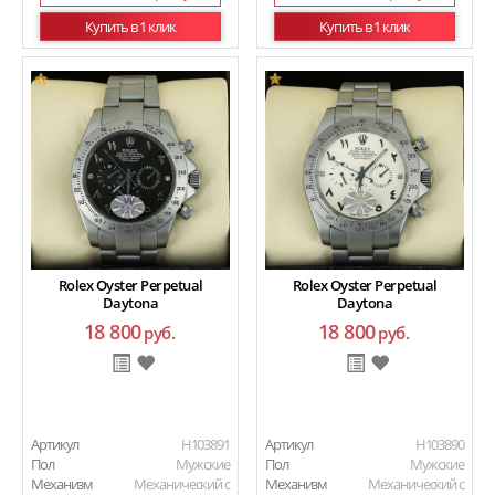
Купить в 1 клик
Купить в 1 клик
Rolex Oyster Perpetual
Rolex Oyster Perpetual
Daytona
Daytona
18 800
18 800
руб.
руб.
Артикул
H103891
Артикул
H103890
Пол
Мужские
Пол
Мужские
Механизм
Механический с
Механизм
Механический с