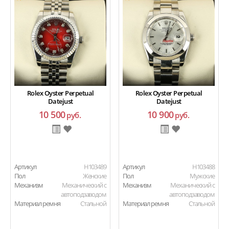
Rolex Oyster Perpetual
Rolex Oyster Perpetual
Datejust
Datejust
10 500
10 900
руб.
руб.
Артикул
H103489
Артикул
H103488
Пол
Женские
Пол
Мужские
Механизм
Механический с
Механизм
Механический с
автоподзаводом
автоподзаводом
Материал ремня
Стальной
Материал ремня
Стальной