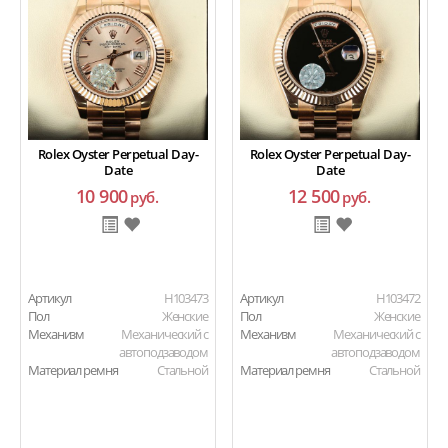
Rolex Oyster Perpetual Day-
Rolex Oyster Perpetual Day-
Date
Date
10 900
12 500
руб.
руб.
Артикул
H103473
Артикул
H103472
Пол
Женские
Пол
Женские
Механизм
Механический с
Механизм
Механический с
автоподзаводом
автоподзаводом
Материал ремня
Стальной
Материал ремня
Стальной