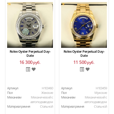
Rolex Oyster Perpetual Day-
Rolex Oyster Perpetual Day-
Date
Date
16 300
11 500
руб.
руб.
Артикул
H103460
Артикул
H103459
Пол
Женские
Пол
Мужские
Механизм
Механический с
Механизм
Механический с
автоподзаводом
автоподзаводом
Материал ремня
Стальной
Материал ремня
Стальной