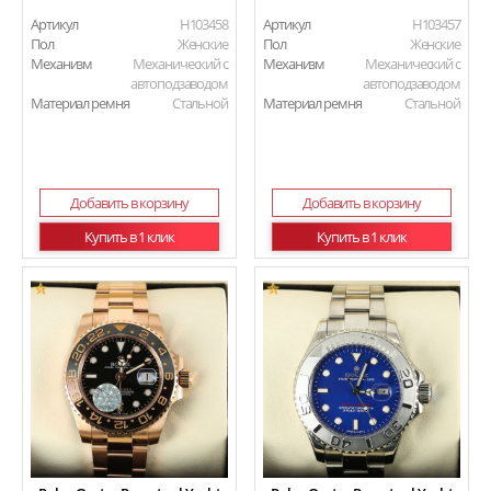
Артикул
H103458
Артикул
H103457
Пол
Женские
Пол
Женские
Механизм
Механический с
Механизм
Механический с
автоподзаводом
автоподзаводом
Материал ремня
Стальной
Материал ремня
Стальной
Добавить в корзину
Добавить в корзину
Купить в 1 клик
Купить в 1 клик