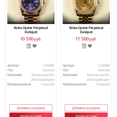
Rolex Oyster Perpetual
Rolex Oyster Perpetual
Datejust
Datejust
10 500
11 500
руб.
руб.
Артикул
H103481
Артикул
H103480
Пол
Женские
Пол
Женские
Механизм
Механический с
Механизм
Механический с
автоподзаводом
автоподзаводом
Материал ремня
Стальной
Материал ремня
Стальной
Добавить в корзину
Добавить в корзину
Купить в 1 клик
Купить в 1 клик