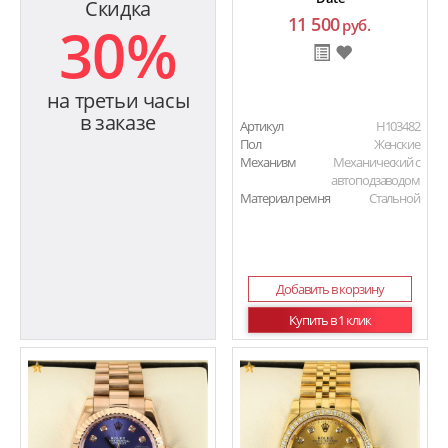
Скидка
11 500
30%
руб.
на третьи часы
в заказе
Артикул
H103482
Пол
Женские
Механизм
Механический с
автоподзаводом
Материал ремня
Стальной
Добавить в корзину
Купить в 1 клик