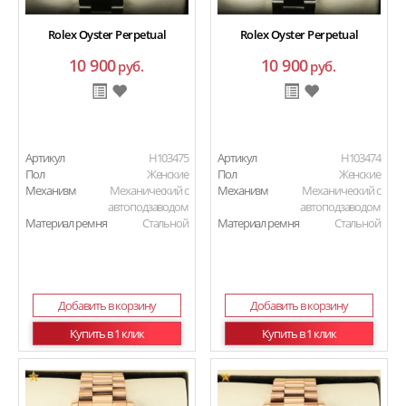
Rolex Oyster Perpetual
Rolex Oyster Perpetual
10 900
10 900
руб.
руб.
Артикул
H103475
Артикул
H103474
Пол
Женские
Пол
Женские
Механизм
Механический с
Механизм
Механический с
автоподзаводом
автоподзаводом
Материал ремня
Стальной
Материал ремня
Стальной
Добавить в корзину
Добавить в корзину
Купить в 1 клик
Купить в 1 клик