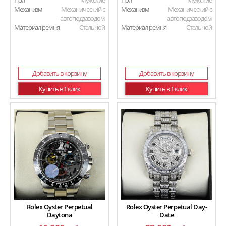
Пол
Мужские
Пол
Мужские
Механизм
Механический с
Механизм
Механический с
автоподзаводом
автоподзаводом
Материал ремня
Стальной
Материал ремня
Стальной
Добавить в корзину
Добавить в корзину
Купить в 1 клик
Купить в 1 клик
Rolex Oyster Perpetual
Rolex Oyster Perpetual Day-
Daytona
Date