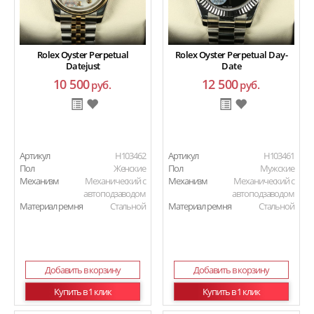
Rolex Oyster Perpetual
Rolex Oyster Perpetual Day-
Datejust
Date
10 500
12 500
руб.
руб.
Артикул
H103462
Артикул
H103461
Пол
Женские
Пол
Мужские
Механизм
Механический с
Механизм
Механический с
автоподзаводом
автоподзаводом
Материал ремня
Стальной
Материал ремня
Стальной
Добавить в корзину
Добавить в корзину
Купить в 1 клик
Купить в 1 клик