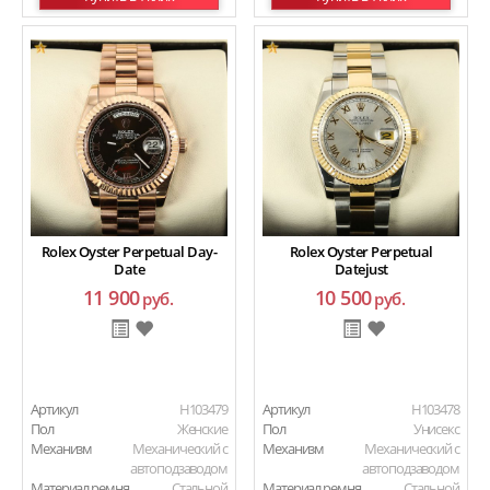
Rolex Oyster Perpetual Day-
Rolex Oyster Perpetual
Date
Datejust
11 900
10 500
руб.
руб.
Артикул
H103479
Артикул
H103478
Пол
Женские
Пол
Унисекс
Механизм
Механический с
Механизм
Механический с
автоподзаводом
автоподзаводом
Материал ремня
Стальной
Материал ремня
Стальной