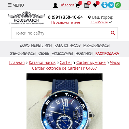
0
0
0
0
баллов
8 (991) 358-10-64
Ваш город:
Эль-Монте
Перезвоните мне
ДОРОГИЕ РЕПЛИКИ
КАТАЛОГ ЧАСОВ
МУЖСКИЕ ЧАСЫ
ЖЕНСКИЕ ЧАСЫ
ОБУВЬ
АКСЕССУАРЫ
НОВИНКИ
РАСПРОДАЖА
Главная
Каталог часов
Cartier
Cartier мужские
Часы
Cartier Rotonde de Cartier H104057