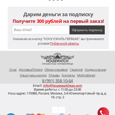
Дарим деньги за подписку
Получите
300 рублей
на первый заказ!
Нажимая на кнопку “ХОЧУ УЗНАТЬ ПЕРВЫМ”, вы принимаете
условия
Публичной оферты
O нас
Доставка/Оплата
Обмен и возврат
Гарантия
Скидки и акции
Наши часы на руке
Отзывы
Контакты
Мой кабинет
8 (991) 358-10-64
Email:
info@housewatchses.com
Время работы: c 11:00 до 23:00
Наш адрес:
115088
,
Россия, Москва
,
2-й Южнопортовый пр-д, д.
18. стр. 2