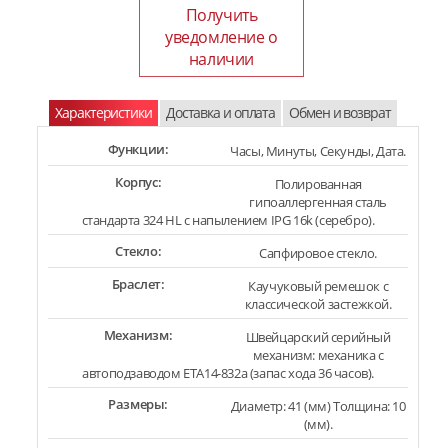
Получить
уведомление о
наличии
Характеристики
Доставка и оплата
Обмен и возврат
Функции:
Часы, Минуты, Секунды, Дата.
Корпус:
Полированная
гипоаллергенная сталь
стандарта 324 HL с напылением IPG 16k (серебро).
Стекло:
Сапфировое стекло.
Браслет:
Каучуковый ремешок с
классической застежкой.
Механизм:
Швейцарский серийный
механизм: механика с
автоподзаводом ETA14-832a (запас хода 36 часов).
Размеры:
Диаметр: 41 (мм) Толщина: 10
(мм).