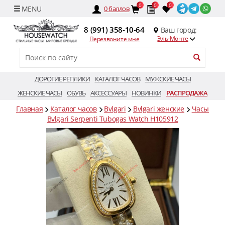
0
0
0
0
баллов
8 (991) 358-10-64
Ваш город:
Эль-Монте
Перезвоните мне
ДОРОГИЕ РЕПЛИКИ
КАТАЛОГ ЧАСОВ
МУЖСКИЕ ЧАСЫ
ЖЕНСКИЕ ЧАСЫ
ОБУВЬ
АКСЕССУАРЫ
НОВИНКИ
РАСПРОДАЖА
Главная
Каталог часов
Bvlgari
Bvlgari женские
Часы
Bvlgari Serpenti Tubogas Watch H105912