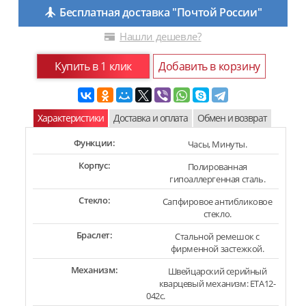
Бесплатная доставка "Почтой России"
Нашли дешевле?
Купить в 1 клик
Добавить в корзину
Характеристики
Доставка и оплата
Обмен и возврат
Функции:
Часы, Минуты.
Корпус:
Полированная
гипоаллергенная сталь.
Стекло:
Сапфировое антибликовое
стекло.
Браслет:
Стальной ремешок с
фирменной застежкой.
Механизм:
Швейцарский серийный
кварцевый механизм: ETA12-
042c.