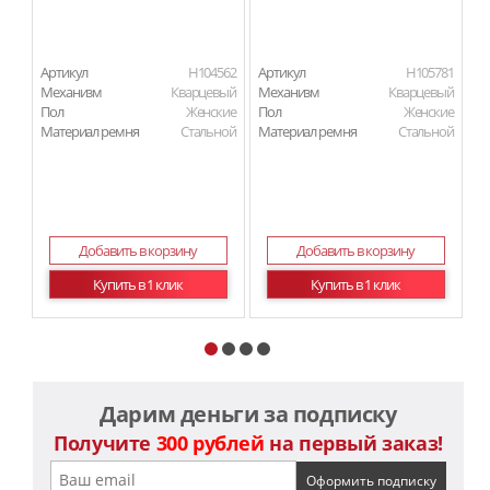
Артикул
H104562
Артикул
H105781
Ар
Механизм
Кварцевый
Механизм
Кварцевый
М
Пол
Женские
Пол
Женские
П
Материал ремня
Стальной
Материал ремня
Стальной
Ма
Добавить в корзину
Добавить в корзину
Купить в 1 клик
Купить в 1 клик
Дарим деньги за подписку
Получите
300 рублей
на первый заказ!